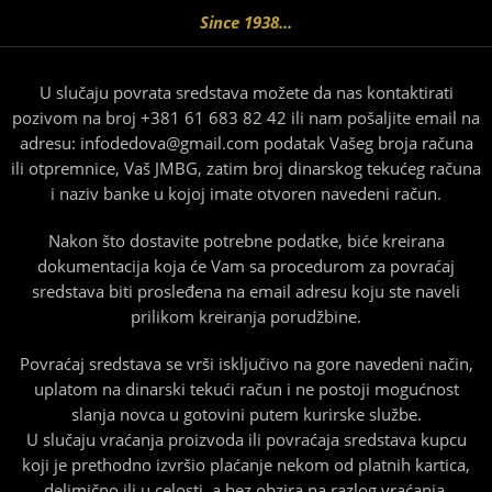
Since 1938...
U slučaju povrata sredstava možete da nas kontaktirati
pozivom na broj +381 61 683 82 42 ili nam pošaljite email na
adresu: infodedova@gmail.com podatak Vašeg broja računa
ili otpremnice, Vaš JMBG, zatim broj dinarskog tekućeg računa
i naziv banke u kojoj imate otvoren navedeni račun.
Nakon što dostavite potrebne podatke, biće kreirana
dokumentacija koja će Vam sa procedurom za povraćaj
sredstava biti prosleđena na email adresu koju ste naveli
prilikom kreiranja porudžbine.
Povraćaj sredstava se vrši isključivo na gore navedeni način,
uplatom na dinarski tekući račun i ne postoji mogućnost
slanja novca u gotovini putem kurirske službe.
U slučaju vraćanja proizvoda ili povraćaja sredstava kupcu
koji je prethodno izvršio plaćanje nekom od platnih kartica,
delimično ili u celosti, a bez obzira na razlog vraćanja,