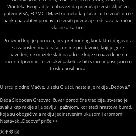
Vinoteka Beograd je u obavezi da povraćaj izvrši isključivo
putem VISA, EC/MC i Maestro metoda plaćanja. To znači da će
banka na zahtev prodavca izvršiti povraćaj sredstava na račun
vlasnika kartice.
Proizvod koji je poručen, bez prethodnog kontakta i dogovora
sa zaposlenima u našoj online prodavnici, koji je gore
naveden, ne možete slati na adrese koje su navedene na
račun-otpremnici i svi takvi paketi će biti vraćeni pošiljaocu o
trošku pošiljaoca.
U srcu plodne Mačve, u selu Glušci, nastala je rakija „Dedova.“
Deda Slobodan Graovac, čuvar porodične tradicije, stvarao je
svaku kap rakije s ljubavlju i pažnjom, koristeći hrastova burad,
koja su obogaćivala rakiju jedinstvenim ukusom i aromom.
Nastavak „Dedova“ priče >>